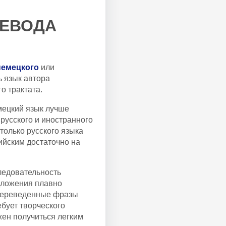
РЕВОДА
немецкого
или
ь язык автора
о трактата.
мецкий язык лучше
русского и иностранного
только русского языка
йским достаточно на
ледовательность
дложения плавно
Переведенные фразы
бует творческого
жен получиться легким