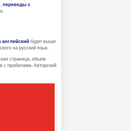
р,
переводы с
к,
а английский
будет выше
ского на русский язык.
кая страница, объем
в с пробелами. Авторский