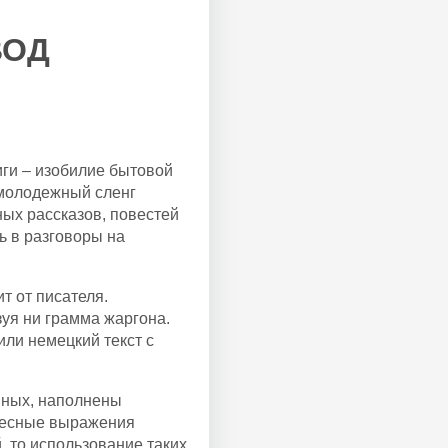
ВОД
иги – изобилие бытовой
 молодежный сленг
ых рассказов, повестей
ь в разговоры на
т от писателя.
зуя ни грамма жаргона.
или немецкий текст с
нных, наполнены
весные выражения
 то использование таких