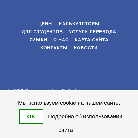
ЦЕНЫ
КАЛЬКУЛЯТОРЫ
ДЛЯ СТУДЕНТОВ
УСЛУГИ ПЕРЕВОДА
ЯЗЫКИ
О НАС
КАРТА САЙТА
КОНТАКТЫ
НОВОСТИ
© 2026 Ooo-perevod.ru.
Сайт бюро переводов языков
.
Все права защищены |
Мы используем cookie на нашем сайте.
Условия
OK
Подробно об использовании
сайта