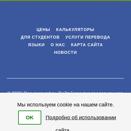
ЦЕНЫ
КАЛЬКУЛЯТОРЫ
ДЛЯ СТУДЕНТОВ
УСЛУГИ ПЕРЕВОДА
ЯЗЫКИ
О НАС
КАРТА САЙТА
НОВОСТИ
© 2026 Ooo-perevod.ru.
Сайт бюро переводов языков
.
Все права защищены |
Мы используем cookie на нашем сайте.
Условия
OK
Подробно об использовании
сайта