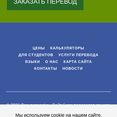
ЗАКАЗАТЬ ПЕРЕВОД
ЦЕНЫ
КАЛЬКУЛЯТОРЫ
ДЛЯ СТУДЕНТОВ
УСЛУГИ ПЕРЕВОДА
ЯЗЫКИ
О НАС
КАРТА САЙТА
КОНТАКТЫ
НОВОСТИ
© 2026 Ooo-perevod.ru.
Сайт бюро переводов языков
.
Все права защищены |
Мы используем cookie на нашем сайте.
Условия