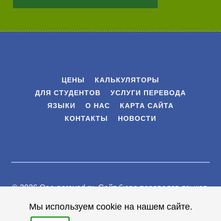
ЦЕНЫ
КАЛЬКУЛЯТОРЫ
ДЛЯ СТУДЕНТОВ
УСЛУГИ ПЕРЕВОДА
ЯЗЫКИ
О НАС
КАРТА САЙТА
КОНТАКТЫ
НОВОСТИ
© 2026 Ooo-perevod.ru.
Сайт бюро переводов языков
.
Все права защищены |
Мы используем cookie на нашем сайте.
Условия